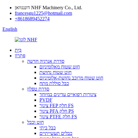
דונגגוואן NHF Machinery Co., Ltd.
francesgu1225@hotmail.com
+8618689452274
English
בַּיִת
פִּתָרוֹן
סדרת אנרגיה חדשה
חוט שטוח מאלומיניום
חוט שטוח נחושת
חוט שטוח מרוכב נחושת-אלומיניום
כבל סוללת מתח
סדרת טפלון
צינורות רפואיים עדינים במיוחד
PVDF
צינור FEP חלק FS
צינור PFA חלק PS
צינור PTFE חלק FS
חוט וכבל
כבל ביתי
כבלים תעשייתיים