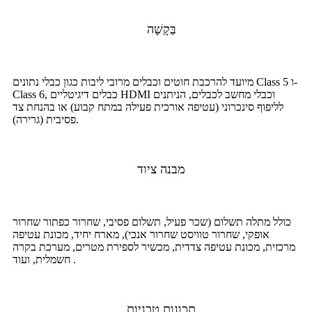
בַּקָשָׁה
מיועד להרכבת חוטים וכבלים מרובי ליבות כגון כבלי נתונים Class 5 ו-
Class 6, כבלים דיגיטליים HDMI וכבלי מחשב לכבלים, הניתנים
לליפוף סינכרוני (עטיפה אורכית פעילה במתח קבוע) או בהנחת צד
פסיבית (גרירה).
מבנה ציוד
כולל מתלה תשלום (שכר פעיל, תשלום פסיבי, שחרור כפתור שחרור
אופקי, שחרור טוויסט שחרור אנכי), מארח יחיד, מכונת עטיפה
מרכזית, מכונת עטיפה צדדית, מכשיר לספירת מטרים, מערכת בקרה
חשמלית, ועוד .
תכונות טכניות