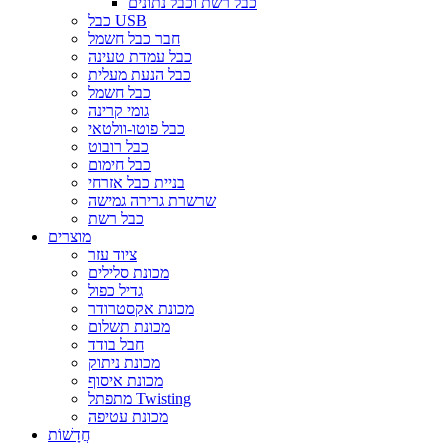
כבל רשת וכבל נתונים
כבל USB
חבר כבל חשמל
כבל עמדת טעינה
כבל הנעת מעלית
כבל חשמל
גומי קרינה
כבל פוטו-וולטאי
כבל רובוט
כבל חימום
בניית כבל אזרחי
שרשרת גרירה גמישה
כבל רשת
מוצרים
ציוד עזר
מכונת סלילים
גדיל כפול
מכונת אקסטרודר
מכונת תשלום
חבל בודד
מכונת ניתוק
מכונת איסוף
מתפתל Twisting
מכונת עטיפה
חֲדָשׁוֹת