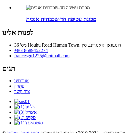
מכונת עטיפה חד-שכבתית אנכית
לפנות אלינו
מס' 36 Houhu Road Humen Town, דונגגוואן, גואנגדונג, סין
+8618689452274
francesgu1225@hotmail.com
תגים
אודותינו
פִּתָרוֹן
צור קשר
© זכויות יוצרים - 2010-2024 : כל הזכויות שמורות.
מפת אתר
-
מכונה