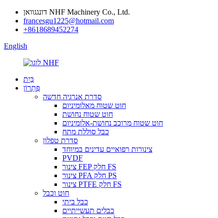
דונגגוואן NHF Machinery Co., Ltd.
francesgu1225@hotmail.com
+8618689452274
English
בַּיִת
פִּתָרוֹן
סדרת אנרגיה חדשה
חוט שטוח מאלומיניום
חוט שטוח נחושת
חוט שטוח מרוכב נחושת-אלומיניום
כבל סוללת מתח
סדרת טפלון
צינורות רפואיים עדינים במיוחד
PVDF
צינור FEP חלק FS
צינור PFA חלק PS
צינור PTFE חלק FS
חוט וכבל
כבל ביתי
כבלים תעשייתיים