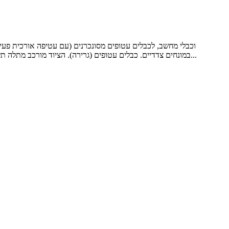
במונחים צדדיים. כבלים עטופים (גרירה). הציוד מורכב מתלה תשלום (שכר פעיל, תשלום פסיבי, שחרור כפתור שחרור אופקי, שחרור טוויסט לשחרור אנכי), מארח יחיד, מכונת עטיפה מרכזית, פיתול צד...