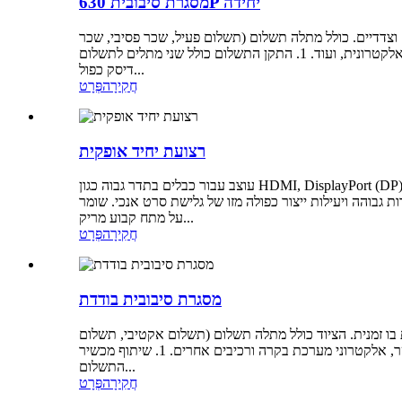
מסגרת סיבובית 630P יחידה
 וצדדיים. כולל מתלה תשלום (תשלום פעיל, שכר פסיבי, שכר
לא פיתול אקטיבי, שכר לא פיתול פסיבי), מארח יחיד, מכונת עטיפה מרכזית, מכונת עטיפה מתפתלת בצד, מכשיר ספירת מונים, מערכת בקרה אלקטרונית, ועוד. 1. התקן התשלום כולל שני מתלים לתשלום
דיסק כפול...
חֲקִירָה
פְּרָט
רצועת יחיד אופקית
עוצב עבור כבלים בתדר גבוה כגון HDMI, DisplayPort (DP), USB 3.0/3.1, כבלי נתונים, חוטי ליבה אלקטרוניים מעוותים, מרובי גדילים ועטיפת סרט סינכרוני. הנחת חוט אקטיבי 2+1 + עטיפה דו-ראשית
ות גבוהה ויעילות ייצור כפולה מזו של גלישת סרט אנכי. שומר
על מתח קבוע מריק...
חֲקִירָה
פְּרָט
מסגרת סיבובית בודדת
ת בו זמנית. הציוד כולל מתלה תשלום (תשלום אקטיבי, תשלום
פסיבי, תשלום לא-טוויסט אקטיבי, תשלום לא-טוויסט פסיבי), מארח יחיד, מכונת עטיפה מרכזית, מכונת עטיפה צדדית, מכשיר לספירת מטר, אלקטרוני מערכת בקרה ורכיבים אחרים. 1. שיתוף מכשיר
התשלום...
חֲקִירָה
פְּרָט