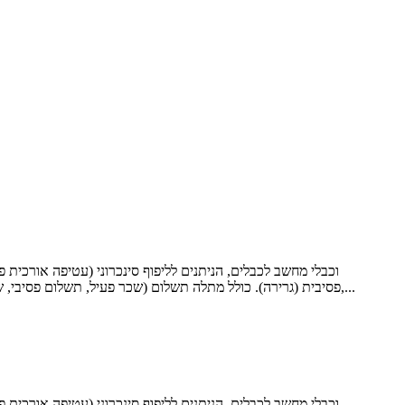
פסיבית (גרירה). כולל מתלה תשלום (שכר פעיל, תשלום פסיבי, שחרור כפתור שחרור אופקי, שחרור טוויסט לשחרור אנכי), מארח יחיד, מכונת עטיפה מרכזית, מכונת עטיפה צדדית, מכשיר לספירת מטר,...