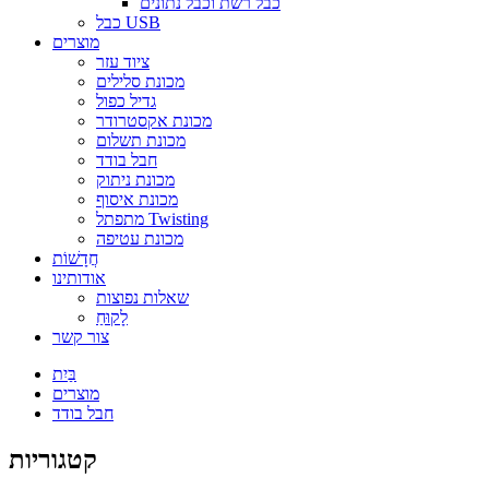
כבל רשת וכבל נתונים
כבל USB
מוצרים
ציוד עזר
מכונת סלילים
גדיל כפול
מכונת אקסטרודר
מכונת תשלום
חבל בודד
מכונת ניתוק
מכונת איסוף
מתפתל Twisting
מכונת עטיפה
חֲדָשׁוֹת
אודותינו
שאלות נפוצות
לָקוּחַ
צור קשר
בַּיִת
מוצרים
חבל בודד
קטגוריות