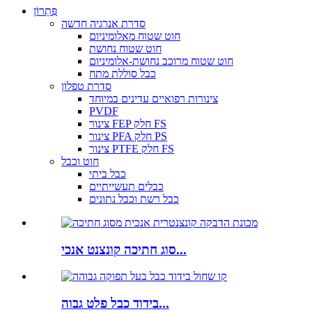
פִּתָרוֹן
סדרת אנרגיה חדשה
חוט שטוח מאלומיניום
חוט שטוח נחושת
חוט שטוח מרוכב נחושת-אלומיניום
כבל סוללת מתח
סדרת טפלון
צינורות רפואיים עדינים במיוחד
PVDF
צינור FEP חלק FS
צינור PFA חלק PS
צינור PTFE חלק FS
חוט וכבל
כבל ביתי
כבלים תעשייתיים
כבל רשת וכבל נתונים
סוג חתיכה קונצנט אנכי...
בידוד כבל פלט גבוה...