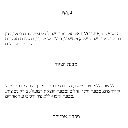
בַּקָשָׁה
אידיאלי עבור שחול פלסטיק קונבנציונלי, כגון PVC ו-PE, המשמשים
בעיקר לייצור שחול של קווי חשמל, כבלי חשמל וכו', במסגרת תעשיית
החוטים והכבלים.
מבנה הציוד
כולל שכר ללא פיר, מיישר, מסגרת מרכזית, ארון בקרה מרכזי, מיכל
קירור מים, מכונת חילוץ זחלים (מכונת הוצאת רצועה), בודק ניצוצות,
מכונת איסוף ללא פיר ורכיבי עזר אחרים.
מפרט טכניקה