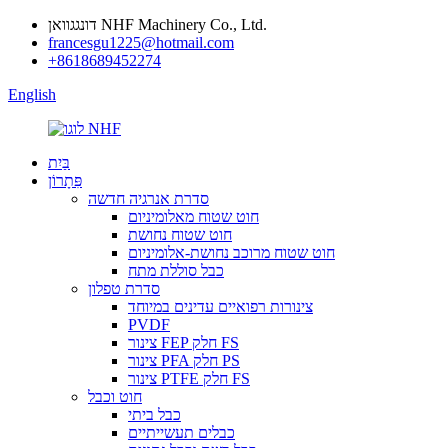
דונגגוואן NHF Machinery Co., Ltd.
francesgu1225@hotmail.com
+8618689452274
English
בַּיִת
פִּתָרוֹן
סדרת אנרגיה חדשה
חוט שטוח מאלומיניום
חוט שטוח נחושת
חוט שטוח מרוכב נחושת-אלומיניום
כבל סוללת מתח
סדרת טפלון
צינורות רפואיים עדינים במיוחד
PVDF
צינור FEP חלק FS
צינור PFA חלק PS
צינור PTFE חלק FS
חוט וכבל
כבל ביתי
כבלים תעשייתיים