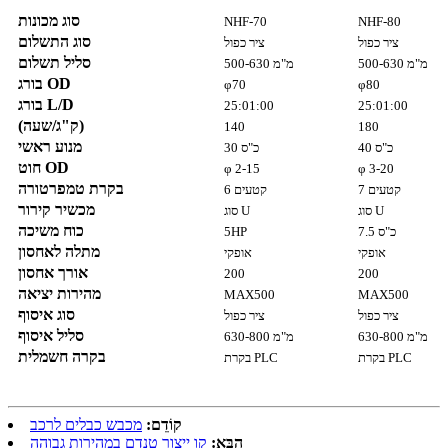
סוג מכונות
NHF-70
NHF-80
סוג התשלום
ציר כפול
ציר כפול
סליל תשלום
500-630 מ"מ
500-630 מ"מ
בורג OD
φ70
φ80
בורג L/D
25:01:00
25:01:00
(ק"ג/שעה)
140
180
מנוע ראשי
40 כ"ס
30 כ"ס
חוט OD
φ 2-15
φ 3-20
בקרת טמפרטורה
7 קטעים
6 קטעים
מכשיר קירור
סוג U
סוג U
כוח משיכה
7.5 כ"ס
5HP
מתלה לאחסון
אופקי
אופקי
אורך אחסון
200
200
מהירות יציאה
MAX500
MAX500
סוג איסוף
ציר כפול
ציר כפול
סליל איסוף
630-800 מ"מ
630-800 מ"מ
בקרה חשמלית
בקרת PLC
בקרת PLC
קוֹדֵם:
מכבש כבלים לרכב
הַבָּא:
קו ייצור טנדם במהירות גבוהה