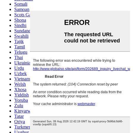
Somali
Samoan
Scots Gaelic
Shona
Sindhi
Sundanese
Swahili
Tajik
Tamil
Telugu
Thai
Ukrainian
Urdu
Uzbek
Vietnamese
Welsh
Xhosa
Yiddish
Yoruba
Zulu
Kinyarwanda
Tatar
Oriya
Turkmen
Uyghur