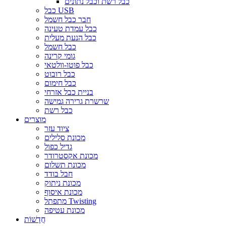
כבל רשת וכבל נתונים
כבל USB
חבר כבל חשמל
כבל עמדת טעינה
כבל הנעת מעלית
כבל חשמל
גומי קרינה
כבל פוטו-וולטאי
כבל רובוט
כבל חימום
בניית כבל אזרחי
שרשרת גרירה גמישה
כבל רשת
מוצרים
ציוד עזר
מכונת סלילים
גדיל כפול
מכונת אקסטרודר
מכונת תשלום
חבל בודד
מכונת ניתוק
מכונת איסוף
מתפתל Twisting
מכונת עטיפה
חֲדָשׁוֹת