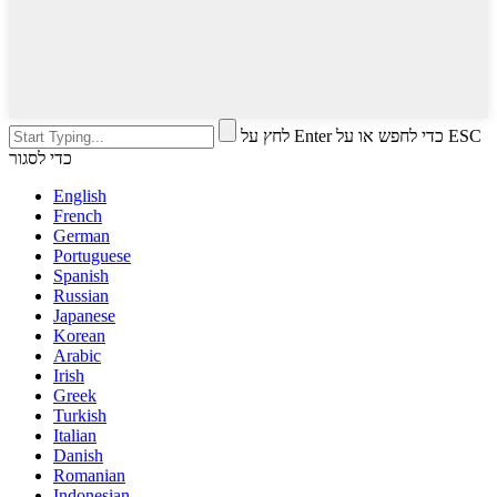
לחץ על Enter כדי לחפש או על ESC
כדי לסגור
English
French
German
Portuguese
Spanish
Russian
Japanese
Korean
Arabic
Irish
Greek
Turkish
Italian
Danish
Romanian
Indonesian