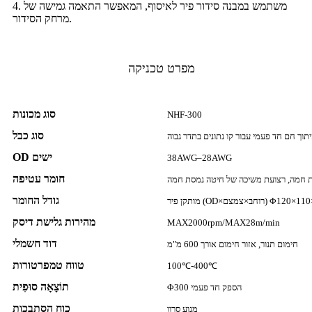
4. משתמש במבנה סידור פיר לאיסוף, המאפשר התאמה גמישה של
מרחק הסידור.
מפרט טכניקה
סוג מכונות
NHF-300
סוג כבל
OD ישים
38AWG–28AWG
חומר עטיפה
ת חמה, רצועת משיכה של חיטה נמסת חמה
גודל החומר
מהירות גלישת דיסק
MAX2000rpm/MAX28m/min
דוד חשמלי
חימום תנור, אזור חימום אורך 600 מ"מ
טווח טמפרטורות
100℃-400℃
תוֹצָאָה סוּפִית
Φ300 הספק חד פעמי
כוח הסתבכות
מנוע סרוו