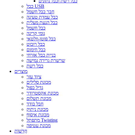
כבל רשת וכבל נתונים
כבל USB
חבר כבל חשמל
כבל עמדת טעינה
כבל הנעת מעלית
כבל חשמל
גומי קרינה
כבל פוטו-וולטאי
כבל רובוט
כבל חימום
בניית כבל אזרחי
שרשרת גרירה גמישה
כבל רשת
מוצרים
ציוד עזר
מכונת סלילים
גדיל כפול
מכונת אקסטרודר
מכונת תשלום
חבל בודד
מכונת ניתוק
מכונת איסוף
מתפתל Twisting
מכונת עטיפה
חֲדָשׁוֹת