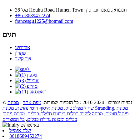
מס' 36 Houhu Road Humen Town, דונגגוואן, גואנגדונג, סין
+8618689452274
francesgu1225@hotmail.com
תגים
אודותינו
פִּתָרוֹן
צור קשר
© זכויות יוצרים - 2010-2024 : כל הזכויות שמורות.
מפת אתר
-
מכונת
מכונת
,
מכונת Stranding
שחול מפלסטיק
,
מכונת איסוף חוטי נחושת
,
פיתול חוטים
,
מכונה לייצור כבלים ומכונת סלילת כבלים
,
מכונת ניתוק
כבלים ומכונת גדילת כבלים
,
כל המוצרים
שלח אימייל
8618689452274