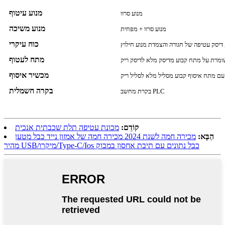
מנוע עיטוף
מנוע סרוו
מנוע משיכה
מנוע סרוו + מפחית
כוח עיקרי
 דיסק עטיפה של חגורה והצמדת מנוע חילוץ
מתח לעטוף
שומרת על מתח קבוע מדיסק מלא לדיסק ריק
מכשיר איסוף
 עם מתח איסוף קבוע מסליל מלא לסליל ריק
בקרה חשמלית
בקרת מחשב PLC
קוֹדֵם:
מכונת עטיפה תלת שכבתית אנכית
הַבָּא:
מכירה חמה לשנת 2024 מכירה חמה של אמזון נייד כבל מטען
מהיר USB/מיקרו/Type-C/Ios כבל נתונים עם תיבת אחסון במבוק