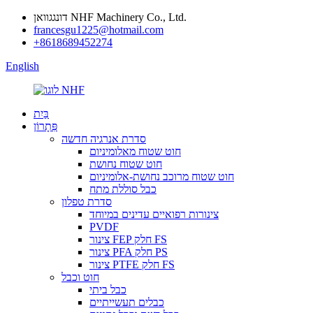
דונגגוואן NHF Machinery Co., Ltd.
francesgu1225@hotmail.com
+8618689452274
English
בַּיִת
פִּתָרוֹן
סדרת אנרגיה חדשה
חוט שטוח מאלומיניום
חוט שטוח נחושת
חוט שטוח מרוכב נחושת-אלומיניום
כבל סוללת מתח
סדרת טפלון
צינורות רפואיים עדינים במיוחד
PVDF
צינור FEP חלק FS
צינור PFA חלק PS
צינור PTFE חלק FS
חוט וכבל
כבל ביתי
כבלים תעשייתיים