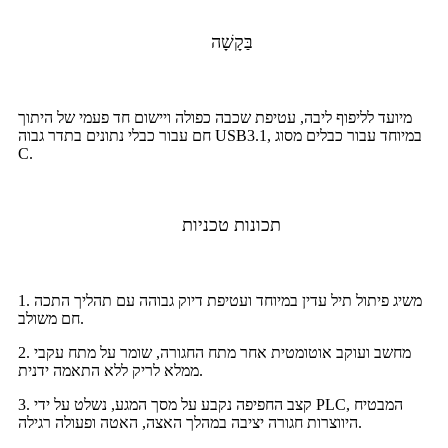
בַּקָשָׁה
מיועד לליפוף ליבה, עטיפת שכבה כפולה ויישום חד פעמי של היתוך
חם עבור כבלי נתונים בתדר גבוה USB3.1, במיוחד עבור כבלים מסוג
C.
תכונות טכניות
1. משיג פיתול תיל עדין במיוחד ועטיפת דיוק גבוהה עם תהליך התכה
חם משולב.
2. מחשב ועוקב אוטומטית אחר מתח החגורה, שומר על מתח עקבי
ממלא לריק ללא התאמה ידנית.
3. קצב החפיפה נקבע על מסך המגע, נשלט על ידי PLC, המבטיח
היווצרות חגורה יציבה במהלך האצה, האטה ופעולה רגילה.